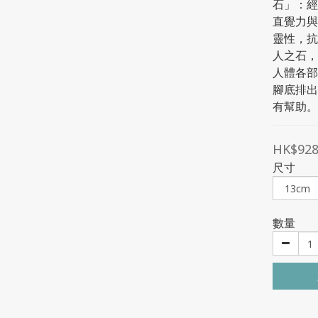
石」：經
直覺力與
靈性，抗
人之石，
人體各部
腳底排出
有幫助。
HK$928
尺寸
數量