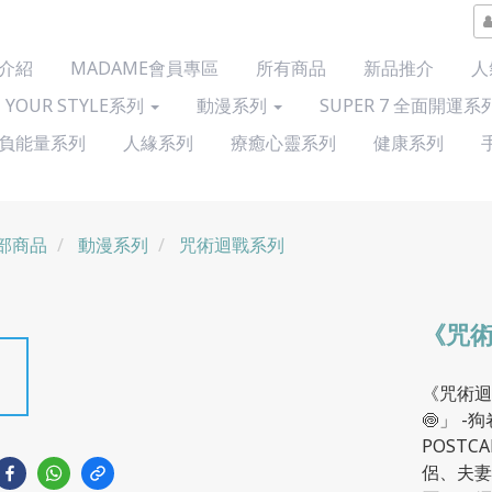
介紹
MADAME會員專區
所有商品
新品推介
人
 YOUR STYLE系列
動漫系列
SUPER 7 全面開運系
負能量系列
人緣系列
療癒心靈系列
健康系列
部商品
動漫系列
咒術迴戰系列
《咒術
《咒術迴
🍥」 
POSTC
侶、夫妻