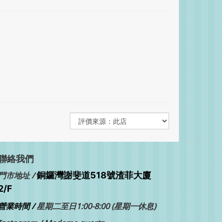
聯絡我們
銅鑼灣
門市地址 /
謝斐道518號渣菲大廈
2/F
營業時間 /
星期二至日1:00-8:00 (星期一休息)