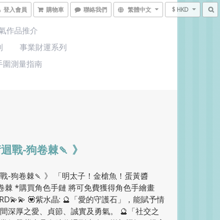
登入會員
購物車
聯絡我們
繁體中文
$ HKD
氣作品推介
列
事業財運系列
手圍測量指南
迴戰-狗卷棘🍡 》
戰-狗卷棘🍡 》 「明太子！金槍魚！蛋黃醬
-狗卷棘 *購買角色手鏈 將可免費獲得角色手繪畫
ARD💫💫 💟紫水晶: 🔮「愛的守護石」，能賦予情
間深厚之愛、貞節、誠實及勇氣。 🔮「社交之