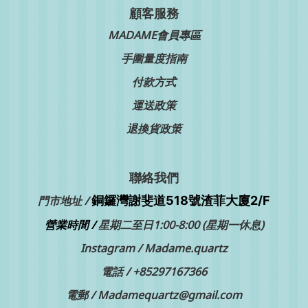
顧客服務
MADAME會員專區
手圍量度指南
付款方式
運送政策
退換貨政策
聯絡我們
銅鑼灣
門市地址 /
謝斐道518號渣菲大廈2/F
營業時間 /
星期二至日1:00-8:00 (星期一休息)
Instagram /
Madame.quartz
電話 /
+85297167366
電郵 / Madamequartz@gmail.com