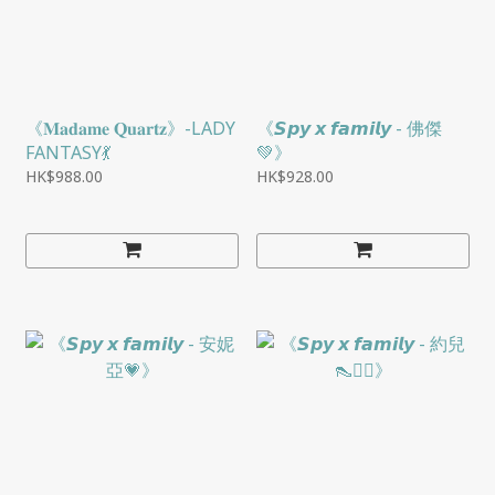
《𝐌𝐚𝐝𝐚𝐦𝐞 𝐐𝐮𝐚𝐫𝐭𝐳》-LADY
《𝙎𝙥𝙮 𝙭 𝙛𝙖𝙢𝙞𝙡𝙮 - 佛傑
FANTASY💃
💚》
HK$988.00
HK$928.00