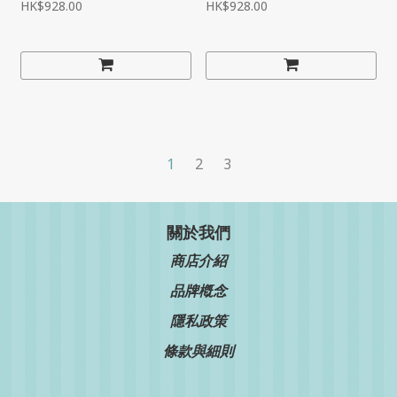
《星閃海藍》
藍螢宮庭
HK$928.00
HK$928.00
1
2
3
關於我們
商店介紹
品牌槪念
隱私政策
條款與細則