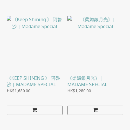
《KEEP SHINING 》 阿魯
《柔媚銀月光》|
沙｜MADAME SPECIAL
MADAME SPECIAL
HK$1,680.00
HK$1,280.00