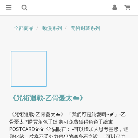
全部商品
動漫系列
咒術迴戰系列
《咒術迴戰-乙骨憂太☁️》
《咒術迴戰-乙骨憂太☁️》 「我們可是純愛啊~💓」-乙
骨憂太 *購買角色手鏈 將可免費獲得角色手繪畫
POSTCARD💫💫 🤍貓眼石： -可以增加人思考靈感，避
邪化煞，成為不受外力侵犯的護身石之說。 -可以促進