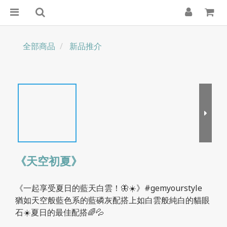
全部商品
新品推介
《天空初夏》
《一起享受夏日的藍天白雲！🦋☀️》#gemyourstyle
猶如天空般藍色系的藍磷灰配搭上如白雲般純白的貓眼
石☀️夏日的最佳配搭🌈💦