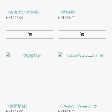
《復古宮廷紫幽靈》
《紫幽靈》
HK$928.00
HK$928.00
《紫鑽情緣》
《𝒫𝒶𝓈𝓉𝑒𝓁 𝐿𝒶V𝑒𝓃𝒹𝑒𝓇》🌸
HK$928.00
HK$928.00