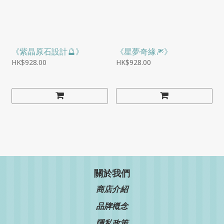
《紫晶原石設計🔮》
《星夢奇緣🎆》
HK$928.00
HK$928.00
關於我們
商店介紹
品牌槪念
隱私政策