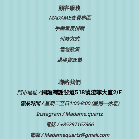
顧客服務
MADAME會員專區
手圍量度指南
付款方式
運送政策
退換貨政策
聯絡我們
銅鑼灣
門市地址 /
謝斐道518號渣菲大廈2/F
營業時間 /
星期二至日1:00-8:00 (星期一休息)
Instagram /
Madame.quartz
電話 /
+85297167366
電郵 / Madamequartz@gmail.com