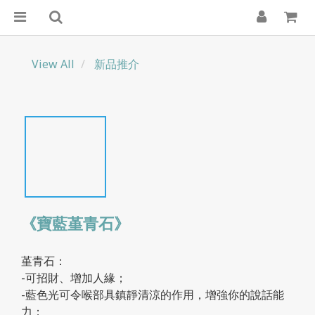
View All
新品推介
《寶藍堇青石》
堇青石：
-可招財、增加人緣；
-藍色光可令喉部具鎮靜清涼的作用，增強你的說話能
力；