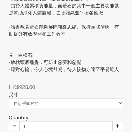
-由於人體累積負能量，而螢石的其中一個主要功能就
是幫助淨化人體氣場，去除雜氣並平衡各輪脈
-讀書戴著螢石能夠屏除雜亂思緒、保持頭腦清醒，有
助提升有效學習和工作效率。
🍦	白松石:
-放枕頭底睡覺，可防止惡夢和惡魘
-應對心輪，令人心境舒暢，待人接物亦達至平易近人
HK$928.00
尺寸
Quantity