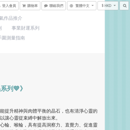
登入會員
購物車
聯絡我們
繁體中文
$ HKD
氣作品推介
列
事業財運系列
手圍測量指南
系列💙》
種能提升精神與肉體平衡的晶石，也有清淨心靈的
以讓心靈從束縛中解放出來。
眉心輪、喉輪，具有提高洞察力、直覺力、促進靈