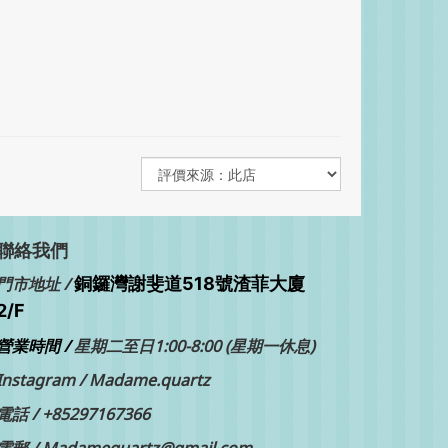
聯絡我們
銅鑼灣
門市地址 /
謝斐道518號渣菲大廈
2/F
營業時間 /
星期二至日1:00-8:00 (星期一休息)
Instagram /
Madame.quartz
電話 /
+85297167366