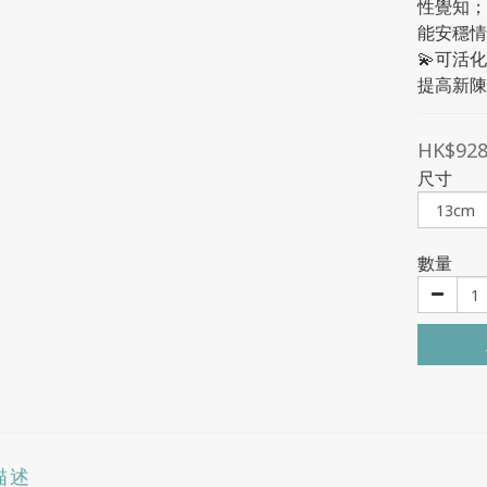
性覺知；
能安穩情
💫可活
提高新陳
HK$928
尺寸
數量
描述