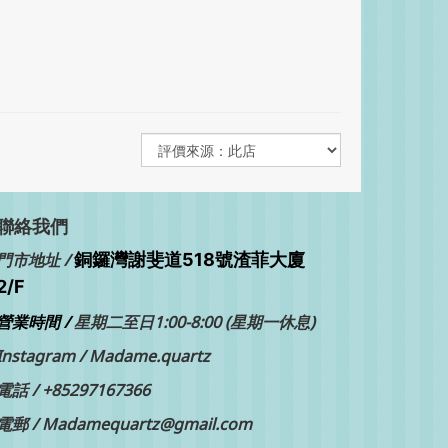
聯絡我們
銅鑼灣
門市地址 /
謝斐道518號渣菲大廈
2/F
營業時間 /
星期二至日1:00-8:00 (星期一休息)
Instagram /
Madame.quartz
電話 /
+85297167366
電郵 / Madamequartz@gmail.com