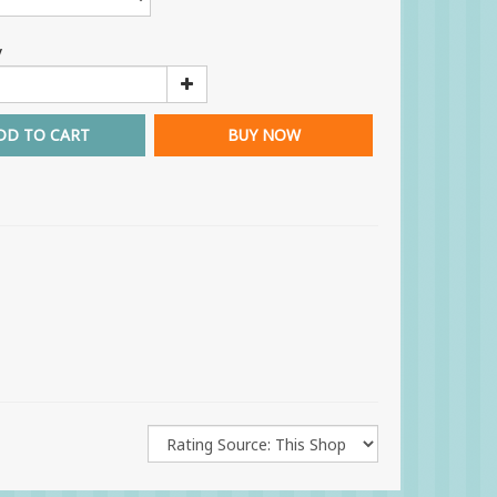
y
DD TO CART
BUY NOW