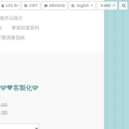
LOG IN
CART
MESSAGE
English
$ HKD
氣作品推介
列
事業財運系列
手圍測量指南
K🩷🖤客製化🩷
.00
.00